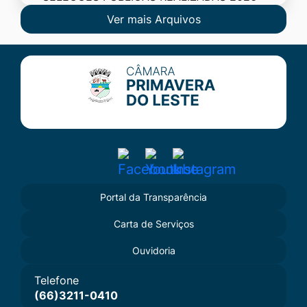
Ver mais Arquivos
Seção do Rodapé e Contato
Acessar
Acessar
Acessar
a
a
a
Portal da Transparência
Rede
Rede
Rede
Carta de Serviços
Social
Social
Social
Facebook
Youtube
Instagram
Ouvidoria
Telefone
(66)3211-0410