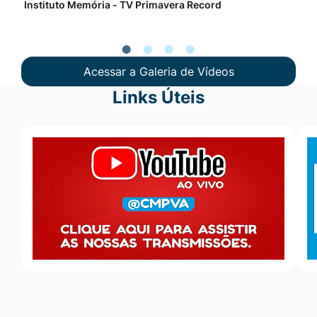
Instituto Memória - TV Primavera Record
Pro
Acessar a Galeria de Vídeos
Links Úteis
Seção Links Úteis