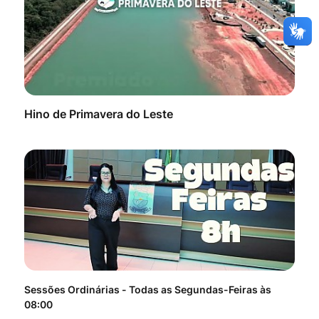
Hino de Primavera do Leste
Sessões Ordinárias - Todas as Segundas-Feiras às
Tod
08:00
do 