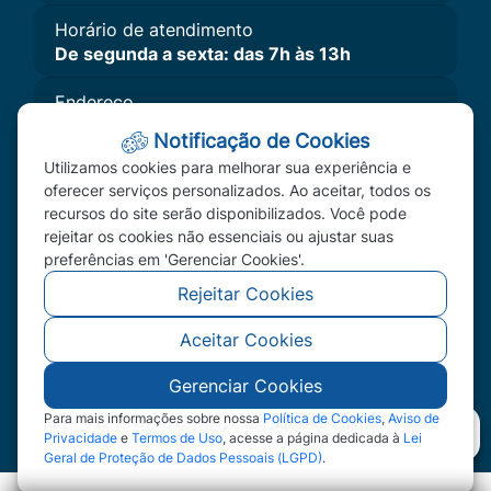
Horário de atendimento
De segunda a sexta: das 7h às 13h
Endereço
Av. Primavera, Nº 300 - Bairro Primavera II,
Notificação de Cookies
Primavera do Leste, MT - CEP: 78850-000
Utilizamos cookies para melhorar sua experiência e
Imprensa
oferecer serviços personalizados. Ao aceitar, todos os
recursos do site serão disponibilizados. Você pode
A Câmara
rejeitar os cookies não essenciais ou ajustar suas
Vereadores
preferências em 'Gerenciar Cookies'.
Redefinir Cookies
Rejeitar Cookies
Aceitar Cookies
©2026 - Câmara Municipal de Primavera do Leste
- MT - Todos os direitos reservados
Gerenciar Cookies
Para mais informações sobre nossa
Política de Cookies
,
Aviso de
Privacidade
e
Termos de Uso
, acesse a página dedicada à
Lei
Geral de Proteção de Dados Pessoais (LGPD)
.
Abr