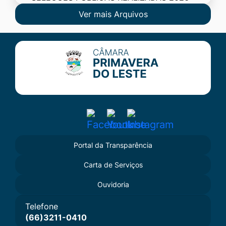
Ver mais Arquivos
Seção do Rodapé e Contato
Acessar
Acessar
Acessar
a
a
a
Portal da Transparência
Rede
Rede
Rede
Carta de Serviços
Social
Social
Social
Facebook
Youtube
Instagram
Ouvidoria
Telefone
(66)3211-0410