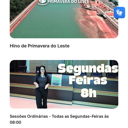
Hino de Primavera do Leste
Sessões Ordinárias - Todas as Segundas-Feiras às
Tod
08:00
do 