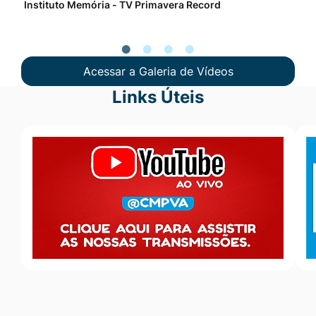
Instituto Memória - TV Primavera Record
Pro
Acessar a Galeria de Vídeos
Links Úteis
Seção Links Úteis