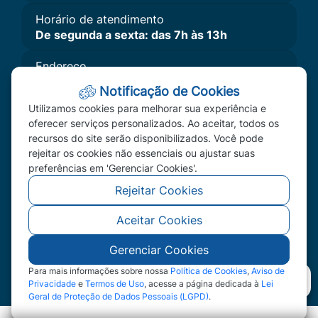
Horário de atendimento
De segunda a sexta: das 7h às 13h
Endereço
Av. Primavera, Nº 300 - Bairro Primavera II,
Notificação de Cookies
Primavera do Leste, MT - CEP: 78850-000
Utilizamos cookies para melhorar sua experiência e
Imprensa
oferecer serviços personalizados. Ao aceitar, todos os
recursos do site serão disponibilizados. Você pode
A Câmara
rejeitar os cookies não essenciais ou ajustar suas
Vereadores
preferências em 'Gerenciar Cookies'.
Redefinir Cookies
Rejeitar Cookies
Aceitar Cookies
©2026 - Câmara Municipal de Primavera do Leste
- MT - Todos os direitos reservados
Gerenciar Cookies
Para mais informações sobre nossa
Política de Cookies
,
Aviso de
Privacidade
e
Termos de Uso
, acesse a página dedicada à
Lei
Geral de Proteção de Dados Pessoais (LGPD)
.
Abr