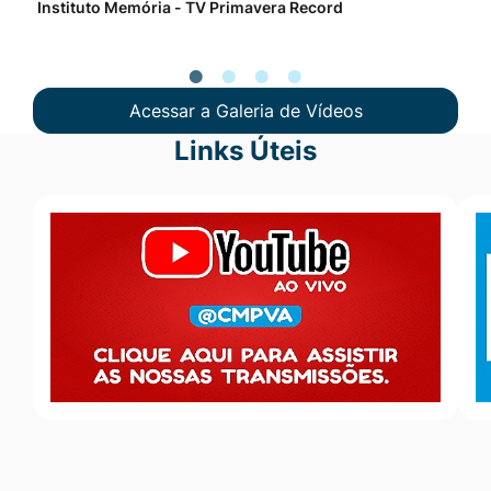
Instituto Memória - TV Primavera Record
Pro
Acessar a Galeria de Vídeos
Links Úteis
Seção Links Úteis