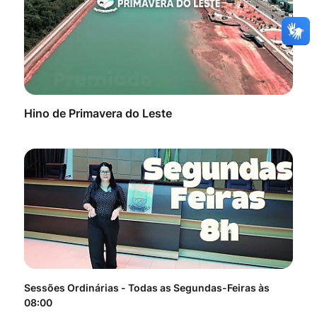
Hino de Primavera do Leste
Sessões Ordinárias - Todas as Segundas-Feiras às
Tod
08:00
do 