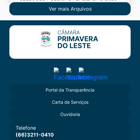
Ver mais Arquivos
Seção do Rodapé e Contato
Acessar
Acessar
Acessar
a
a
a
Portal da Transparência
Rede
Rede
Rede
Carta de Serviços
Social
Social
Social
Facebook
Youtube
Instagram
Ouvidoria
Telefone
(66)3211-0410