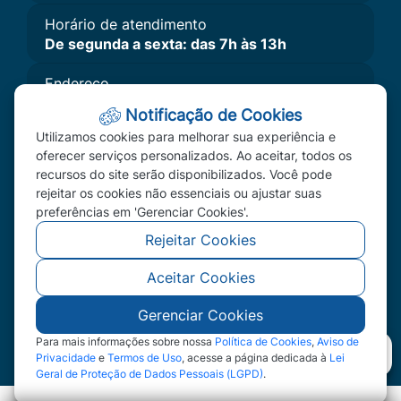
Horário de atendimento
De segunda a sexta: das 7h às 13h
Endereço
Av. Primavera, Nº 300 - Bairro Primavera II,
Notificação de Cookies
Primavera do Leste, MT - CEP: 78850-000
Utilizamos cookies para melhorar sua experiência e
Imprensa
oferecer serviços personalizados. Ao aceitar, todos os
recursos do site serão disponibilizados. Você pode
A Câmara
rejeitar os cookies não essenciais ou ajustar suas
Vereadores
preferências em 'Gerenciar Cookies'.
Redefinir Cookies
Rejeitar Cookies
Aceitar Cookies
©2026 - Câmara Municipal de Primavera do Leste
- MT - Todos os direitos reservados
Gerenciar Cookies
Para mais informações sobre nossa
Política de Cookies
,
Aviso de
Privacidade
e
Termos de Uso
, acesse a página dedicada à
Lei
Geral de Proteção de Dados Pessoais (LGPD)
.
Abr