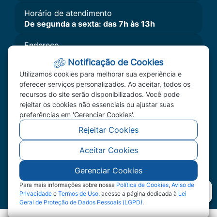
Horário de atendimento
De segunda a sexta: das 7h às 13h
Endereço
Av. Primavera, Nº 300 - Bairro Primavera II,
Notificação de Cookies
Primavera do Leste, MT - CEP: 78850-000
Utilizamos cookies para melhorar sua experiência e
Imprensa
oferecer serviços personalizados. Ao aceitar, todos os
recursos do site serão disponibilizados. Você pode
A Câmara
rejeitar os cookies não essenciais ou ajustar suas
Vereadores
preferências em 'Gerenciar Cookies'.
Redefinir Cookies
Rejeitar Cookies
Aceitar Cookies
©2026 - Câmara Municipal de Primavera do Leste
- MT - Todos os direitos reservados
Gerenciar Cookies
Para mais informações sobre nossa
Política de Cookies
,
Aviso de
Privacidade
e
Termos de Uso
, acesse a página dedicada à
Lei
Geral de Proteção de Dados Pessoais (LGPD)
.
Abr