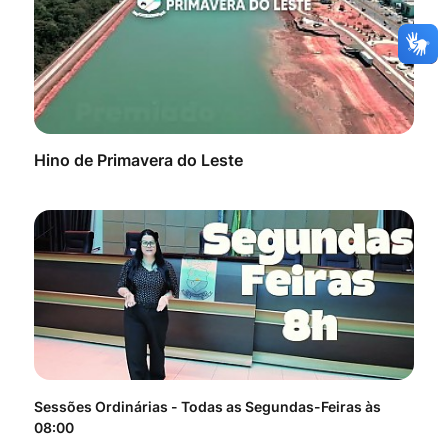
Hino de Primavera do Leste
Sessões Ordinárias - Todas as Segundas-Feiras às
Tod
08:00
do 