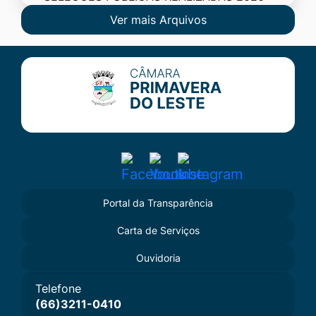
Ver mais Arquivos
Seção do Rodapé e Contato
Acessar
Acessar
Acessar
a
a
a
Portal da Transparência
Rede
Rede
Rede
Carta de Serviços
Social
Social
Social
Facebook
Youtube
Instagram
Ouvidoria
Telefone
(66)3211-0410