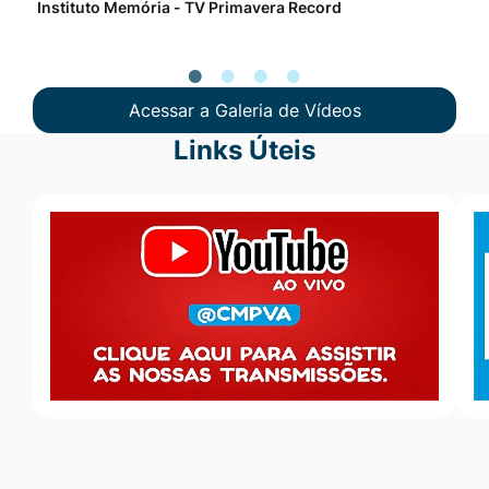
Instituto Memória - TV Primavera Record
Pro
Acessar a Galeria de Vídeos
Links Úteis
Seção Links Úteis