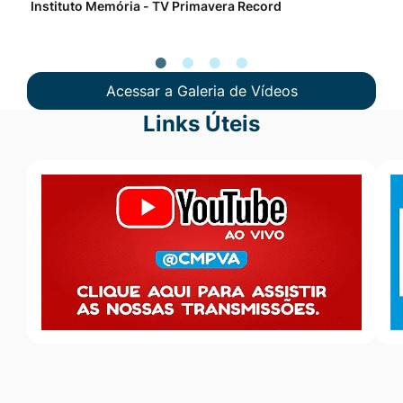
Instituto Memória - TV Primavera Record
Pro
Acessar a Galeria de Vídeos
Links Úteis
Seção Links Úteis