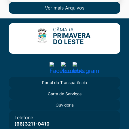
Ver mais Arquivos
Seção do Rodapé e Contato
Acessar
Acessar
Acessar
a
a
a
Portal da Transparência
Rede
Rede
Rede
Carta de Serviços
Social
Social
Social
Facebook
Youtube
Instagram
Ouvidoria
Telefone
(66)3211-0410