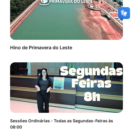
Hino de Primavera do Leste
Sessões Ordinárias - Todas as Segundas-Feiras às
Tod
08:00
do 