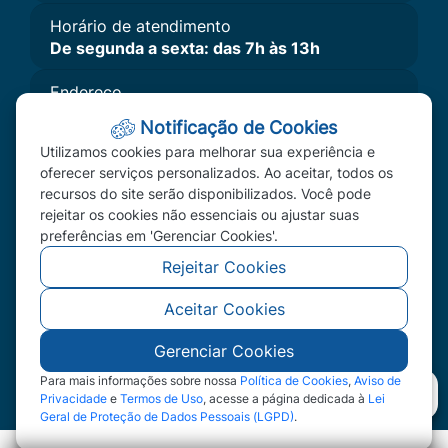
Horário de atendimento
De segunda a sexta: das 7h às 13h
Endereço
Av. Primavera, Nº 300 - Bairro Primavera II,
Notificação de Cookies
Primavera do Leste, MT - CEP: 78850-000
Utilizamos cookies para melhorar sua experiência e
Imprensa
oferecer serviços personalizados. Ao aceitar, todos os
recursos do site serão disponibilizados. Você pode
A Câmara
rejeitar os cookies não essenciais ou ajustar suas
Vereadores
preferências em 'Gerenciar Cookies'.
Redefinir Cookies
Rejeitar Cookies
Aceitar Cookies
©2026 - Câmara Municipal de Primavera do Leste
- MT - Todos os direitos reservados
Gerenciar Cookies
Para mais informações sobre nossa
Política de Cookies
,
Aviso de
Privacidade
e
Termos de Uso
, acesse a página dedicada à
Lei
Geral de Proteção de Dados Pessoais (LGPD)
.
Abr