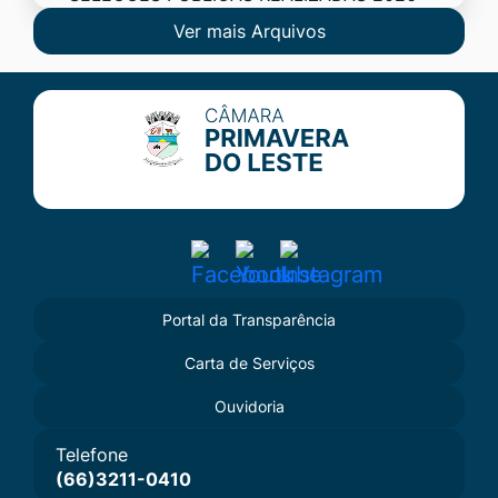
Ver mais Arquivos
Seção do Rodapé e Contato
Acessar
Acessar
Acessar
a
a
a
Portal da Transparência
Rede
Rede
Rede
Carta de Serviços
Social
Social
Social
Facebook
Youtube
Instagram
Ouvidoria
Telefone
(66)3211-0410