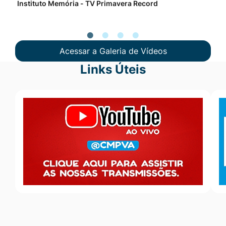
Instituto Memória - TV Primavera Record
Pro
Acessar a Galeria de Vídeos
Links Úteis
Seção Links Úteis