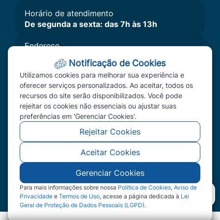
Horário de atendimento
De segunda a sexta: das 7h às 13h
Endereço
Av. Primavera, Nº 300 - Bairro Primavera II,
Notificação de Cookies
Primavera do Leste, MT - CEP: 78850-000
Utilizamos cookies para melhorar sua experiência e
Imprensa
oferecer serviços personalizados. Ao aceitar, todos os
recursos do site serão disponibilizados. Você pode
A Câmara
rejeitar os cookies não essenciais ou ajustar suas
Vereadores
preferências em 'Gerenciar Cookies'.
Redefinir Cookies
Rejeitar Cookies
Aceitar Cookies
©2026 - Câmara Municipal de Primavera do Leste
- MT - Todos os direitos reservados
Gerenciar Cookies
Para mais informações sobre nossa
Política de Cookies
,
Aviso de
Privacidade
e
Termos de Uso
, acesse a página dedicada à
Lei
Geral de Proteção de Dados Pessoais (LGPD)
.
Abr