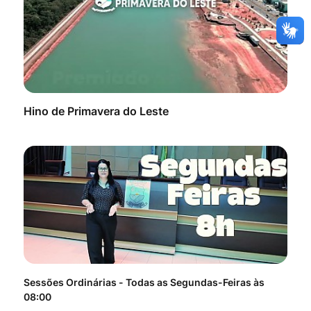
Hino de Primavera do Leste
Sessões Ordinárias - Todas as Segundas-Feiras às
Tod
08:00
do 